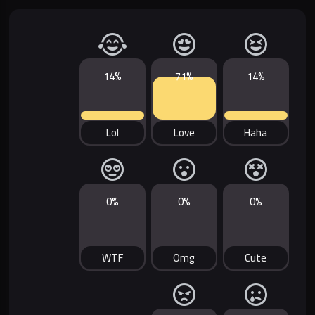
14%
71%
14%
Lol
Love
Haha
0%
0%
0%
WTF
Omg
Cute