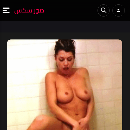
صور سكس