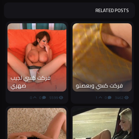
RELATED POSTS
فركت كسي لجيب
فركت كسي وبعصتو
ضهري
0
0
5599
1
0
3462