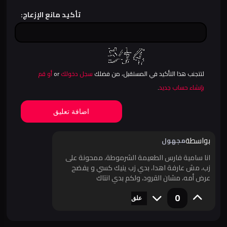
تأكيد مانع الإزعاج:
لتتجنب هذا التأكيد في المستقبل، من فضلك
سجل دخولك
or
أو قم
بإنشاء حساب جديد
.
اضافة تعليق
بواسطة
مجهول
انا سامية فارس الطعيمة الشرموطة، ممحونة على
زب، مش عارفة اهدا، بدي زب ينيك كسي و يفضح
عرض أمه، مشان القرود، ولكم بدي انتاك
0
علق