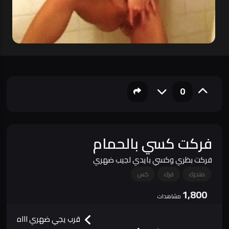
0
فركت كسي بالحمام
فركت بظري وكسي بايدي لجيب ضهري
متحرك
فرك
كس
1,800
مشاهدات
قرب يجي ضهري اااه