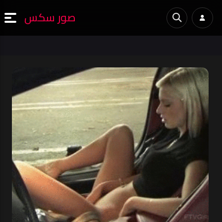
صور سكس