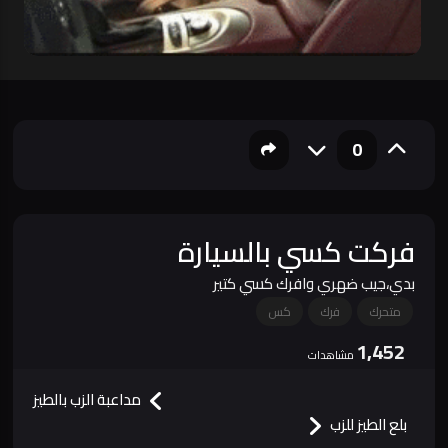
0
فركت كسي بالسيارة
بدي،جيب ضهري وافرك كسي كتير
متحرك
فرك
كس
1,452
مشاهدات
مداعبة الزب بالطيز
بلع الطيز للزب