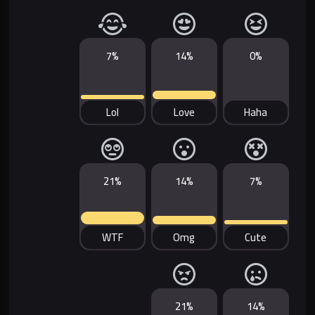
7%
14%
0%
Lol
Love
Haha
21%
14%
7%
WTF
Omg
Cute
21%
14%