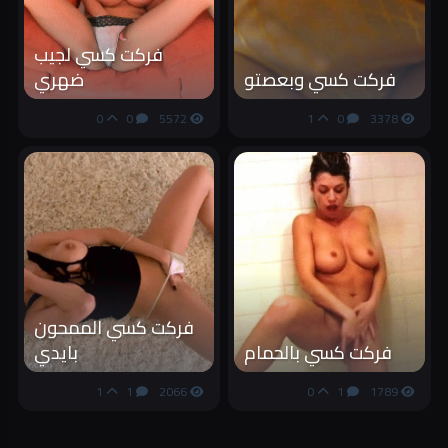
فركت كسي لجيب
فركت كسي وبعصتو
ضهري
0
0
5572
1
0
3378
فركت كسي الممحون
فركت كسي بالحمام
بايدي
1
1
2066
0
1
1789