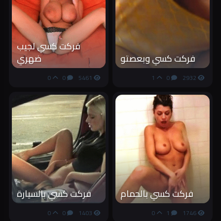
فركت كسي لجيب
فركت كسي وبعصتو
ضهري
0
0
5461
1
0
2932
فركت كسي بالحمام
فركت كسي بالسيارة
0
0
1403
0
1
1746