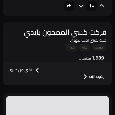
+1
فركت كسي الممحون بايدي
حلبت كسي لجيب ضهري
متحرك
فرك
كس
1,999
مشاهدات
ناكني من طيزي
ركوب الزب