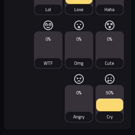
Lol
Love
Haha
0%
0%
0%
WTF
Omg
Cute
0%
50%
Angry
Cry