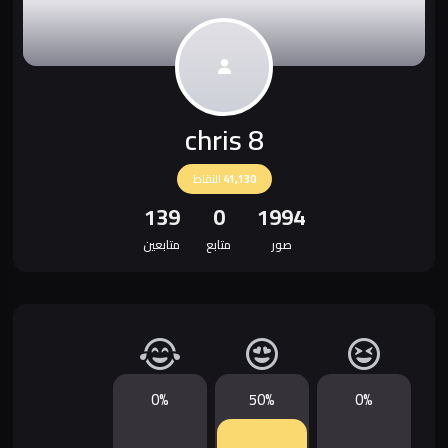
chris 8
41,130
النقاط
139
0
1994
صور
متابع
متابعين
0%
50%
0%