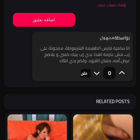
بإنشاء حساب جديد
.
اضافة تعليق
بواسطة
مجهول
انا سامية فارس الطعيمة الشرموطة، ممحونة على
زب، مش عارفة اهدا، بدي زب ينيك كسي و يفضح
عرض أمه، مشان القرود، ولكم بدي انتاك
0
علق
RELATED POSTS