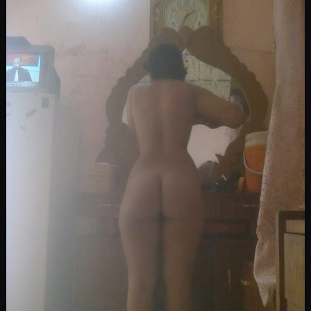
Image
سكس يدوي
ينيك زوجته بلاخياره
0
1729
1