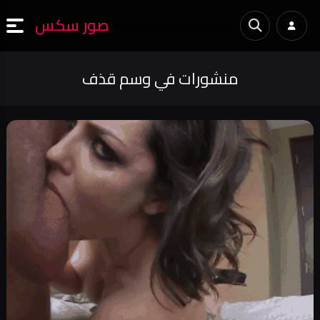
صور سكس
منشورات في وسم قذف