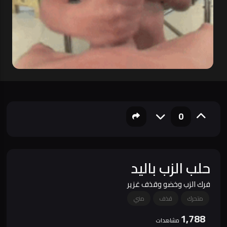
0
حلب الزب باليد
فرك الزب وخضو وقذف غزير
متحرك
قذف
مني
1,788
مشاهدات