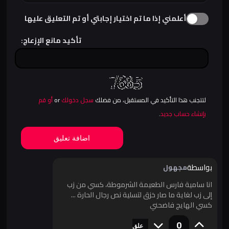
أعلمني إذا ما تم اختيار إجابتي أو تم التعليق عليها
تأكيد مانع الإزعاج:
لتتجنب هذا التأكيد في المستقبل، من فضلك
سجل دخولك
or
أو قم
بإنشاء حساب جديد
.
اضافة تعليق
بواسطة
مجهول
انا سامية فارس الطعيمة الشرموطة، كسي من زب
إلى زب لغاية ما صار خزق لتسلية نص رجال الحارة ...
كسي الهايج فاضحني
0
علق