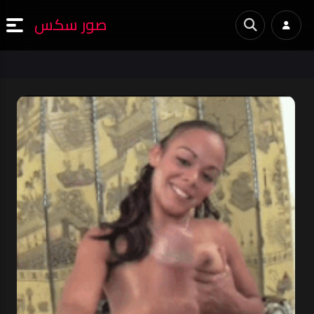
صور سكس