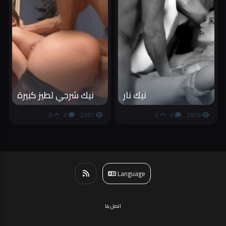
نيك نار
نيك شرجي لطيز كبيرة
0
0
2301
0
0
2676
Language
اتصل بنا