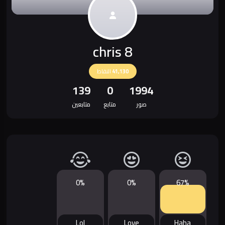
chris 8
41,130
النقاط
139
0
1994
صور
متابع
متابعين
0%
0%
67%
Lol
Love
Haha