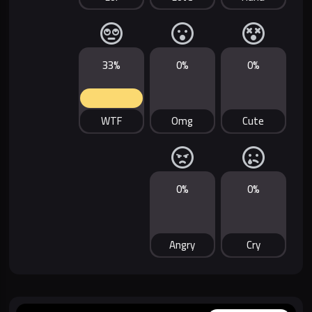
33%
0%
0%
WTF
Omg
Cute
0%
0%
Angry
Cry