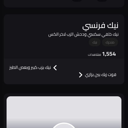
نيك فرنسي
نيك خلفي سكسي ودحش الزب لاخر الكس
متحرك
نيك
1,554
مشاهدات
نيك بزب كبير وبعص الطيز
فوت زبك بين بزازي