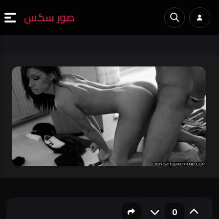
صور سكس
0