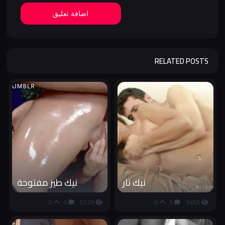
اضافة تعليق
RELATED POSTS
نيك نار
نيك طيز مفتوحة
0
0
5528
0
0
3456