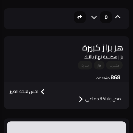
0
هز بزاز كبيرة
بزاز سكسية تهتز بالنيك
متحرك
بزاز
كبيرة
868
مشاهدات
لحس فتحة الطيز
مص ونياكة جماعي