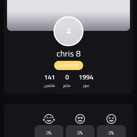
chris 8
41,110
النقاط
141
0
1994
صور
متابع
متابعين
0%
0%
0%