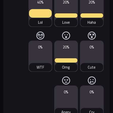
40%
20%
20%
Lol
Love
Haha
0%
20%
0%
WTF
Omg
Cute
0%
0%
Angry
Cry