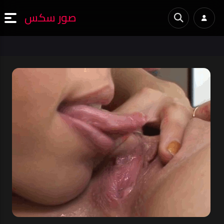
صور سكس