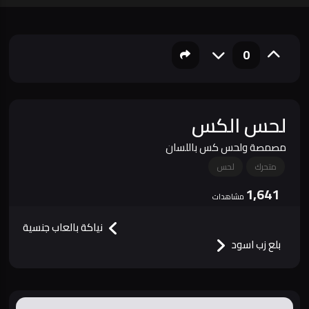
0
لحس الكس
مصمصة ولحس كس باللسان
متحرك
لحس
1,641
مشاهدات
نياكة بالعاب جنسية
بلع زب اسود