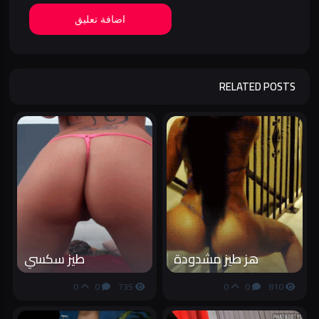
اضافة تعليق
RELATED POSTS
هز طيز مشدودة
طيز سكسي
0
0
735
0
0
810