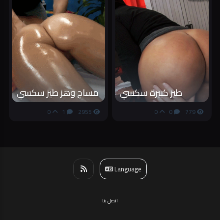
طيز كبيرة سكسي
مساج وهز طيز سكسي
0
1
2955
0
0
779
Language
اتصل بنا