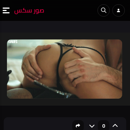
صور سكس
0