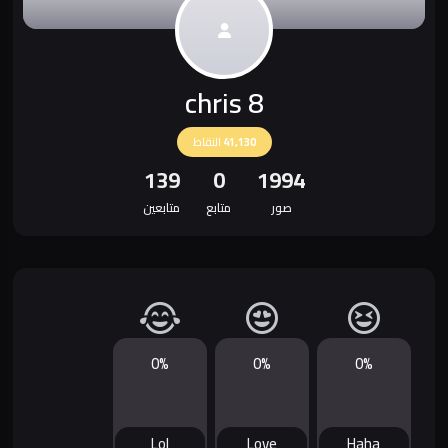
chris 8
41,130
النقاط
139
0
1994
صور
متابع
متابعين
0%
0%
0%
Lol
Love
Haha