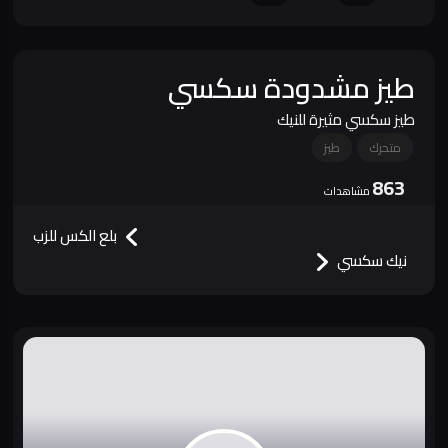
طيز مشدودة سكسي
طيز سكسي مثيرة للنيك
متحرك
طيز
863
مشاهدات
بلع الكس للزب
نيك سكسي