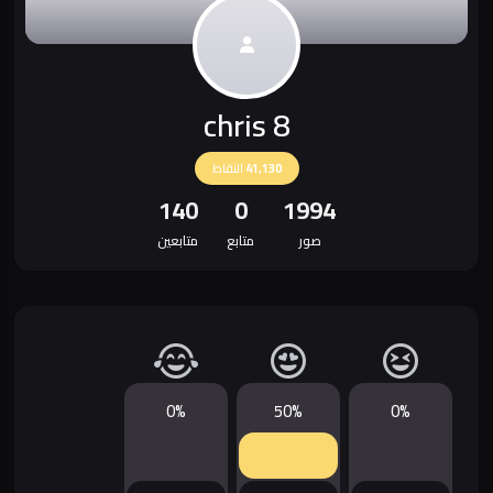
chris 8
41,130
النقاط
140
0
1994
صور
متابع
متابعين
0%
50%
0%