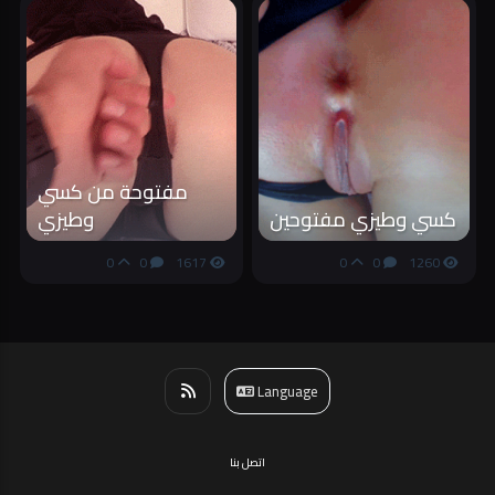
مفتوحة من كسي
كسي وطيزي مفتوحين
وطيزي
0
0
1617
0
0
1260
Language
اتصل بنا