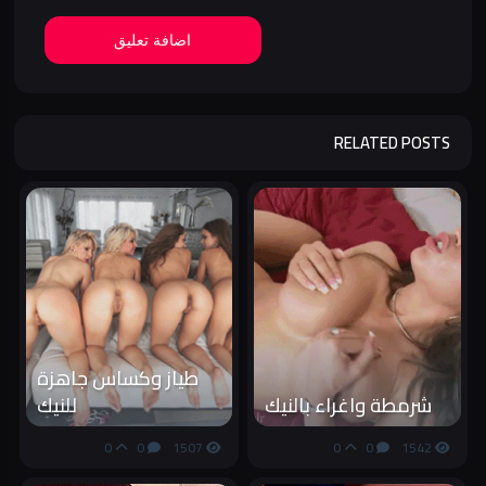
اضافة تعليق
RELATED POSTS
طياز وكساس جاهزة
شرمطة واغراء بالنيك
للنيك
0
0
1507
0
0
1542