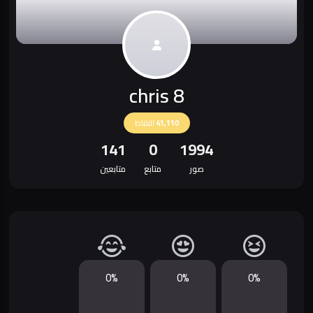
chris 8
41,110
النقاط
141
0
1994
صور
متابع
متابعين
0%
0%
0%