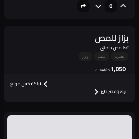
0
بزاز للمص
تعا مص حلمتي
متحرك
حلمة
وبزاز
1,050
مشاهدات
نياكة كس مولع
نيك وعصر طيز