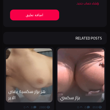
بإنشاء حساب جديد
.
اضافة تعليق
RELATED POSTS
هز بزاز سكسية بمص
بزاز سكسي
الاير
0
0
2880
0
0
858