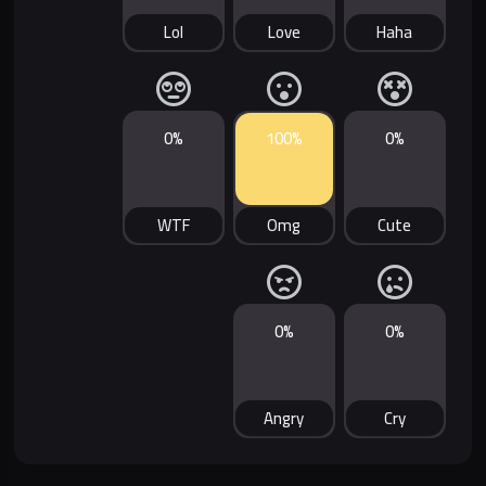
Lol
Love
Haha
0%
100%
0%
WTF
Omg
Cute
0%
0%
Angry
Cry