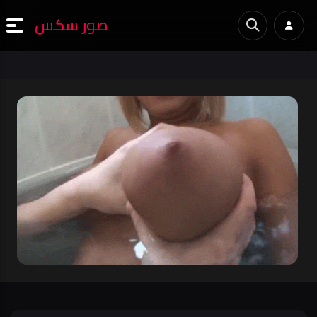
صور سكس