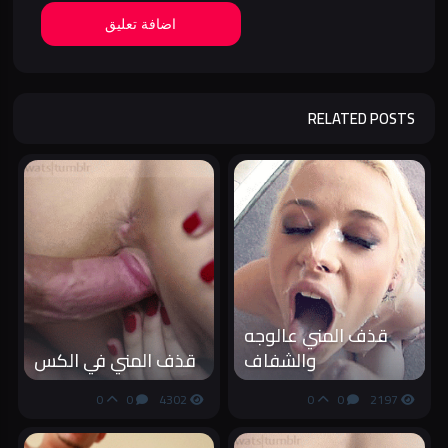
اضافة تعليق
RELATED POSTS
قذف المني عالوجه
والشفاف
قذف المني في الكس
0
0
4302
0
0
2197