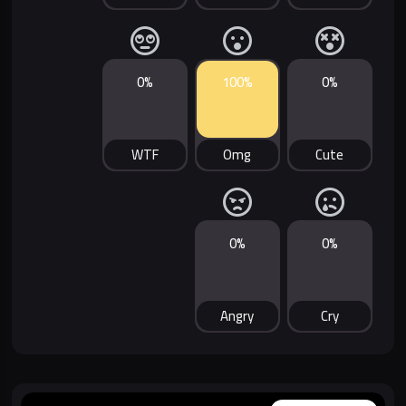
0%
100%
0%
WTF
Omg
Cute
0%
0%
Angry
Cry