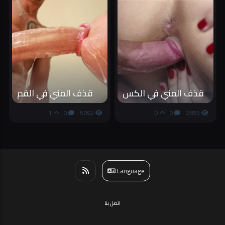
قذف المني في الكس
قذف المني في الفم
1
0
5092
0
0
2855
Language
اتصل بنا