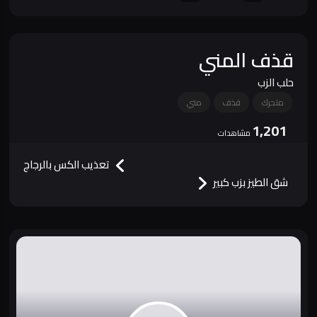
قذف المني
حلب الزب
متحرك
قذف
مني
1,201
مشاهدات
تعذيب الكس بالرجاج
شق الطيز بزب كبير