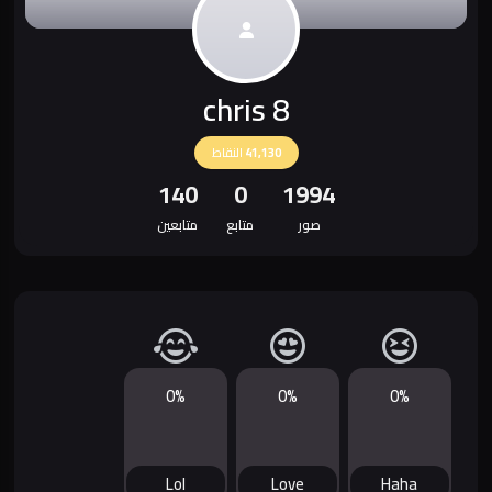
chris 8
41,130
النقاط
140
0
1994
صور
متابع
متابعين
0%
0%
0%
Lol
Love
Haha