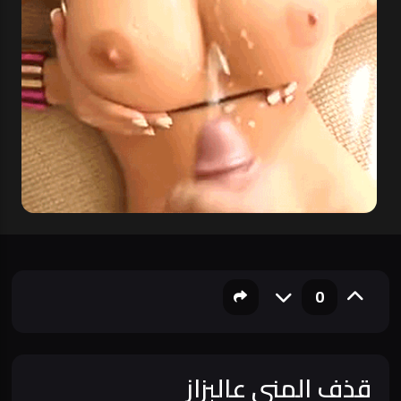
0
قذف المني عالبزاز