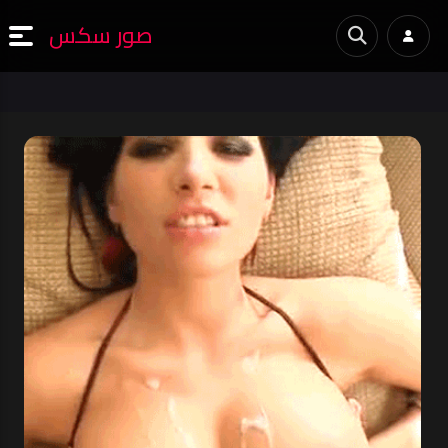
صور سكس