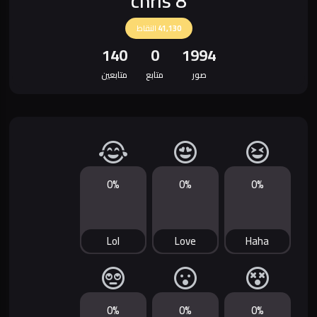
chris 8
41,130
النقاط
140
0
1994
صور
متابع
متابعين
0%
0%
0%
Lol
Love
Haha
0%
0%
0%