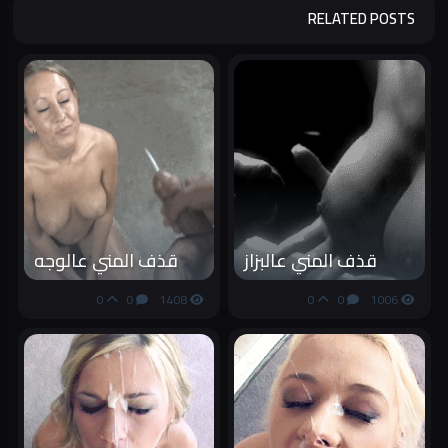
RELATED POSTS
قذف المني عالبزاز
قذف المني عالوجه
0
0
1408
0
0
1006