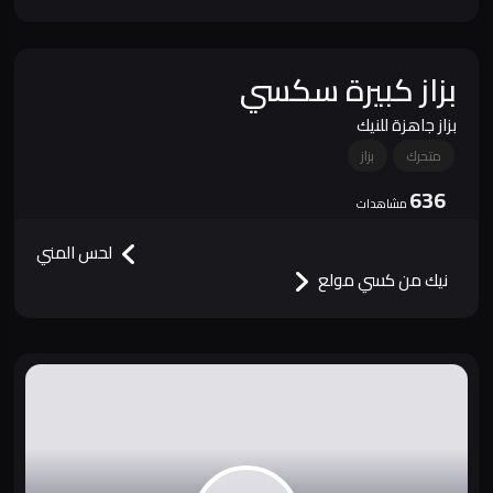
بزاز كبيرة سكسي
بزاز جاهزة للنيك
متحرك
بزاز
636
مشاهدات
لحس المني
نيك من كسي مولع