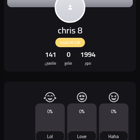
chris 8
41,120
النقاط
141
0
1994
صور
متابع
متابعين
0%
0%
0%
Lol
Love
Haha