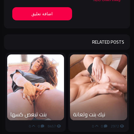
اضافة تعليق
RELATED POSTS
نيك بنت ولعانة
بنت تبعص كسها
0
0
8457
0
0
2972