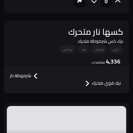
0
كسها نار متحرك
نيك كس شرموطة متحرك
كس
ولعان
بنت
سكس
4,336
مشاهدات
شرموطة نار
نيك قوي متحرك