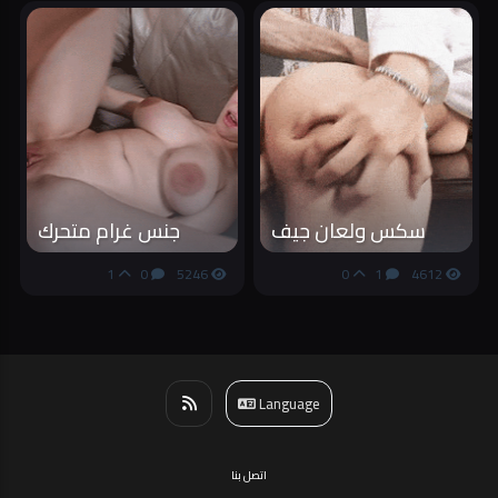
سكس ولعان جيف
جنس غرام متحرك
1
0
5246
0
1
4612
Language
اتصل بنا