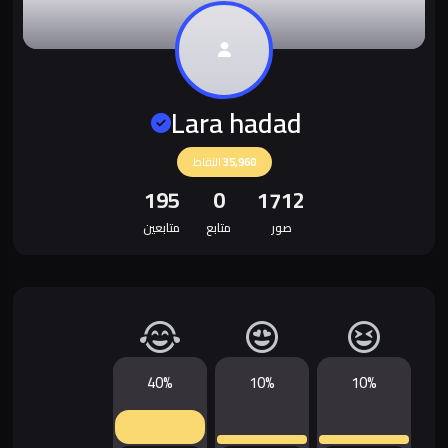
Lara hadad
35,960
النقاط
195
0
1712
صور
متابع
متابعين
40%
10%
10%