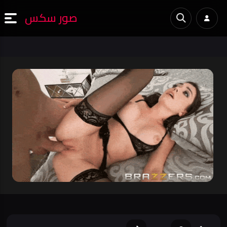
صور سكس