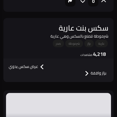
0
سكس بنت عارية
شرموطة تتمتع بالسكس وهي عارية
عارية
بزاز
شرموطة
صدر
4,218
مشاهدات
عرض سكس يدوي
بزاز واقفة