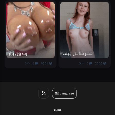
صدر ساخن جيف
زب بين بزاز
0
0
8501
0
0
2366
Language
اتصل بنا