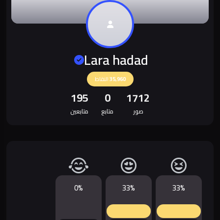
Lara hadad
35,960
النقاط
195
0
1712
صور
متابع
متابعين
0%
33%
33%