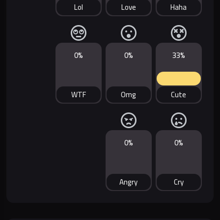
Lol
Love
Haha
0%
0%
33%
WTF
Omg
Cute
0%
0%
Angry
Cry